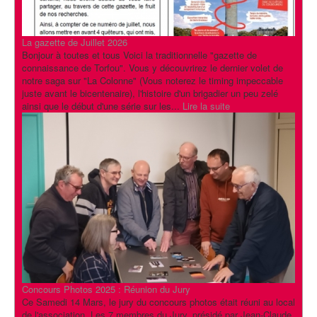
La gazette de Juillet 2026
Bonjour à toutes et tous Voici la traditionnelle "gazette de
connaissance de Torfou". Vous y découvrirez le dernier volet de
notre saga sur "La Colonne" (Vous noterez le timing impeccable
juste avant le bicentenaire), l'histoire d'un brigadier un peu zelé
ainsi que le début d'une série sur les...
Lire la suite
Concours Photos 2025 : Réunion du Jury
Ce Samedi 14 Mars, le jury du concours photos était réuni au local
de l'association. Les 7 membres du Jury, présidé par Jean-Claude,