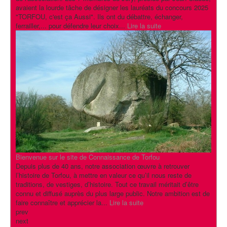
avaient la lourde tâche de désigner les lauréats du concours 2025
"TORFOU, c'est ça Aussi". Ils ont du débattre, échanger,
ferrailler,... pour défendre leur choix...
Lire la suite
Bienvenue sur le site de Connaissance de Torfou
Depuis plus de 40 ans, notre association œuvre à retrouver
l’histoire de Torfou, à mettre en valeur ce qu’il nous reste de
traditions, de vestiges, d’histoire. Tout ce travail méritait d’être
connu et diffusé auprès du plus large public. Notre ambition est de
faire connaître et apprécier la...
Lire la suite
prev
next