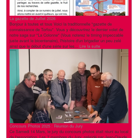
La gazette de Juillet 2026
Bonjour à toutes et tous Voici la traditionnelle "gazette de
connaissance de Torfou". Vous y découvrirez le dernier volet de
notre saga sur "La Colonne" (Vous noterez le timing impeccable
juste avant le bicentenaire), l'histoire d'un brigadier un peu zelé
ainsi que le début d'une série sur les...
Lire la suite
Concours Photos 2025 : Réunion du Jury
Ce Samedi 14 Mars, le jury du concours photos était réuni au local
de l'association. Les 7 membres du Jury, présidé par Jean-Claude,