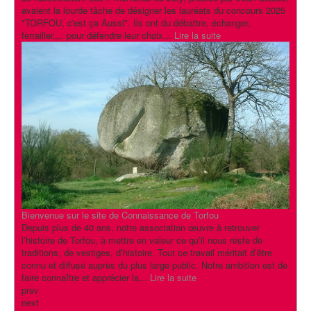
avaient la lourde tâche de désigner les lauréats du concours 2025
"TORFOU, c'est ça Aussi". Ils ont du débattre, échanger,
ferrailler,... pour défendre leur choix...
Lire la suite
Bienvenue sur le site de Connaissance de Torfou
Depuis plus de 40 ans, notre association œuvre à retrouver
l’histoire de Torfou, à mettre en valeur ce qu’il nous reste de
traditions, de vestiges, d’histoire. Tout ce travail méritait d’être
connu et diffusé auprès du plus large public. Notre ambition est de
faire connaître et apprécier la...
Lire la suite
prev
next