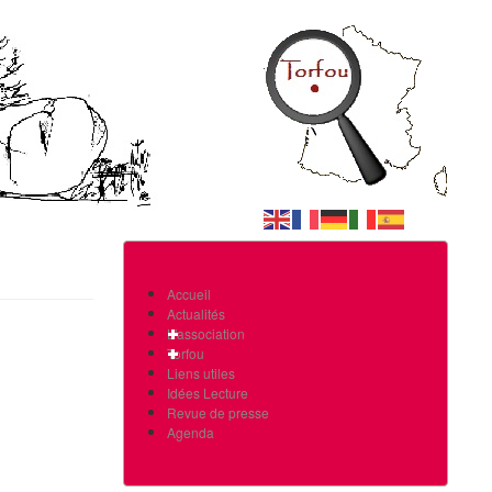
Accueil
Actualités
L'association
Torfou
Liens utiles
Idées Lecture
Revue de presse
Agenda