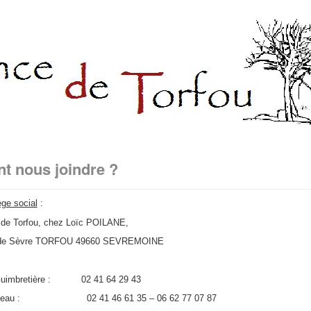
 nous joindre ?
ge social
:
de Torfou, chez Loïc POILANE,
l de Sèvre TORFOU 49660 SEVREMOINE
Guimbretière : 02 41 64 29 43
taudeau : 02 41 46 61 35 – 06 62 77 07 87