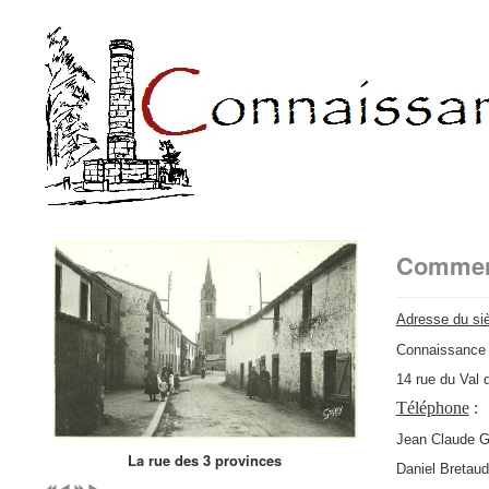
Year
Month
Year
Month
Comment
Adresse du siè
Connaissance 
14 rue du Va
Téléphone
:
Jean Claude 
La rue des 3 provinces
Daniel Bre